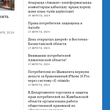
Атырауда «Аманат» платформасында
азаматтарды қабылдау: құқық қорғау
және азық-түлік қауіпсіздігі
вить
29 АВГУСТА, 2024
-
Права потребителя защищены в
Актобе
27 АВГУСТА, 2024
РЯ, 2024
День открытых дверей» в Восточно-
Казахстанской области
27 АВГУСТА, 2024
Вниманию потребителей
Алматинской области!
27 АВГУСТА, 2024
Потребителю из Шымкента вернули
деньги за бракованный iPhone 15 Pro
через систему «E-otinish»
27 АВГУСТА, 2024
В Департаменте торговли и защиты
прав потребителей по Жамбылской
области организована работа
общественной приемной по
обращению граждан