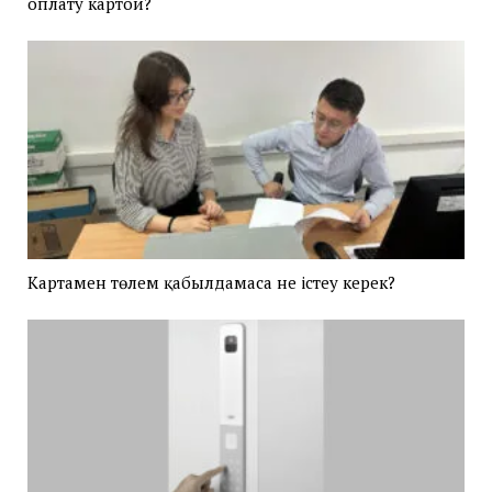
оплату картой?
Картамен төлем қабылдамаса не істеу керек?