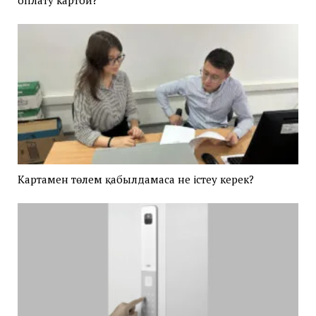
Картамен төлем қабылдамаса не істеу керек?