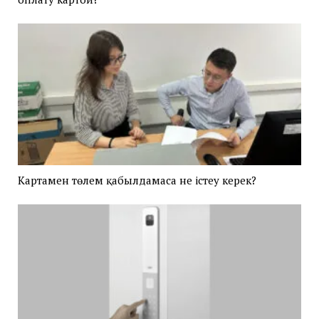
Картамен төлем қабылдамаса не істеу керек?