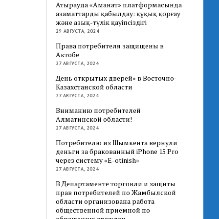
Атырауда «Аманат» платформасында
азаматтарды қабылдау: құқық қорғау
және азық-түлік қауіпсіздігі
29 АВГУСТА, 2024
Права потребителя защищены в
Актобе
27 АВГУСТА, 2024
День открытых дверей» в Восточно-
Казахстанской области
27 АВГУСТА, 2024
Вниманию потребителей
Алматинской области!
27 АВГУСТА, 2024
Потребителю из Шымкента вернули
деньги за бракованный iPhone 15 Pro
через систему «E-otinish»
27 АВГУСТА, 2024
В Департаменте торговли и защиты
прав потребителей по Жамбылской
области организована работа
общественной приемной по
обращению граждан