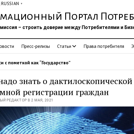
RUSSIAN
▼
мационный Портал Потреб
миссия – строить доверие между Потребителями и Биз
овости
Пресс-релизы
Статьи
Права потребителя
Э
и с пометкой как “Государство”
надо знать о дактилоскопической
омной регистрации граждан
ЫЙ РЕДАКТОР В 2 МАЯ, 2021