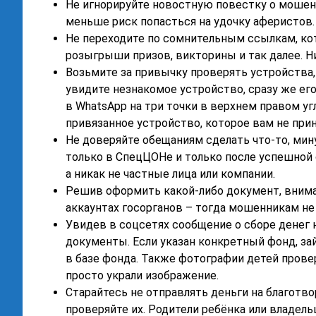
Не игнорируйте новостную повестку о моше
меньше риск попасться на удочку аферистов.
Не переходите по сомнительным ссылкам, ко
розыгрыши призов, викторины и так далее. Н
Возьмите за привычку проверять устройства,
увидите незнакомое устройство, сразу же ег
в WhatsApp на три точки в верхнем правом уг
привязанное устройство, которое вам не прин
Не доверяйте обещаниям сделать что-то, мину
только в СпецЦОНе и только после успешной 
а никак не частные лица или компании.
Решив оформить какой-либо документ, внима
аккаунтах госорганов – тогда мошенникам не 
Увидев в соцсетях сообщение о сборе денег 
документы. Если указан конкретный фонд, зай
в базе фонда. Также фотографии детей прове
просто украли изображение.
Старайтесь не отправлять деньги на благотв
проверяйте их. Родители ребёнка или владел