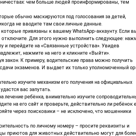
нничествах: чем больше людей проинформированы, тем
торые обычно маскируются под голосования за детей,
икогда не вводите там свои личные данные.
 которые привязаны к вашему WhatsApp-аккаунту. Если в
о отключите. Для этого нужно выполнить следующее: наж
лу и перейдите на «Связанные устройства». Увидев
адлежит, нажмите на него и кликните «Выйти».
я закон. К примеру, водительские права можно получить
сдачи экзаменов. И выдает их только уполномоченный орг
тельно изучите механизм его получения на официальных
удастся вас запутать.
на лечение ребёнка, внимательно изучите сопроводительн
дите на его сайт и проверьте, действительно ли ребёнок 
ряйте через поисковики – не исключено, что мошенники
орительность по личному номеру – просите реквизиты и
ьцы приютов для животных действительно могут для боле