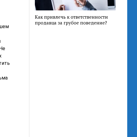
Как привлечь к ответственности
продавца за грубое поведение?
ашем
м
 Не
х
тить
ьма