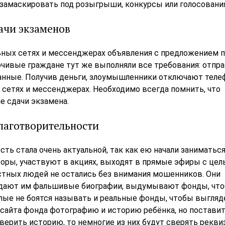
амаскировать под розыгрыши, конкурсы или голосования
ачи экзаменов
ных сетях и мессенджерах объявления с предложением п
рчивые граждане тут же выполняли все требования: отпр
анные. Получив деньги, злоумышленники отключают теле
сетях и мессенджерах. Необходимо всегда помнить, что
е сдачи экзамена.
лаготворительности
ть стала очень актуальной, так как ею начали заниматьс
оры, участвуют в акциях, выходят в прямые эфиры с це
тных людей не остались без внимания мошенников. Они
оздают им фальшивые биографии, выдумывают фонды, что
ые не боятся называть и реальные фонды, чтобы выгляд
 сайта фонда фотографию и историю ребёнка, но постави
верить историю, то немногие из них будут сверять рекви