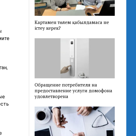
Картамен төлем қабылдамаса не
істеу керек?
ы
мите
ан,
Обращение потребителя на
предоставление услуги домофона
удовлетворена
ые
есть
е