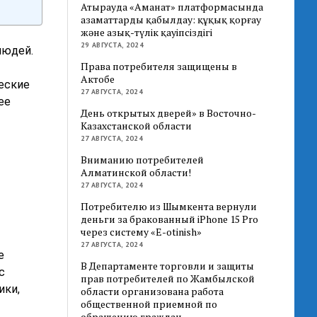
Атырауда «Аманат» платформасында
азаматтарды қабылдау: құқық қорғау
және азық-түлік қауіпсіздігі
29 АВГУСТА, 2024
людей.
Права потребителя защищены в
Актобе
еские
27 АВГУСТА, 2024
ее
День открытых дверей» в Восточно-
Казахстанской области
27 АВГУСТА, 2024
Вниманию потребителей
Алматинской области!
27 АВГУСТА, 2024
Потребителю из Шымкента вернули
деньги за бракованный iPhone 15 Pro
через систему «E-otinish»
27 АВГУСТА, 2024
е
В Департаменте торговли и защиты
с
прав потребителей по Жамбылской
ики,
области организована работа
общественной приемной по
обращению граждан