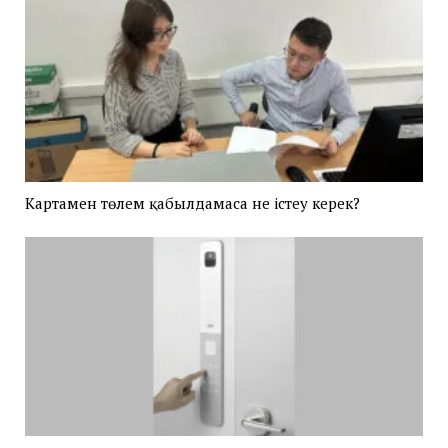
Картамен төлем қабылдамаса не істеу керек?