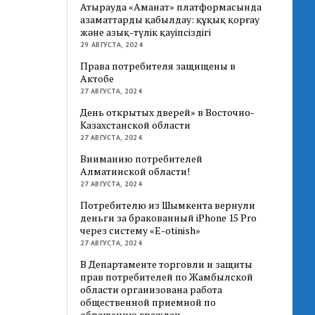
Атырауда «Аманат» платформасында
азаматтарды қабылдау: құқық қорғау
және азық-түлік қауіпсіздігі
29 АВГУСТА, 2024
Права потребителя защищены в
Актобе
27 АВГУСТА, 2024
День открытых дверей» в Восточно-
Казахстанской области
27 АВГУСТА, 2024
Вниманию потребителей
Алматинской области!
27 АВГУСТА, 2024
Потребителю из Шымкента вернули
деньги за бракованный iPhone 15 Pro
через систему «E-otinish»
27 АВГУСТА, 2024
В Департаменте торговли и защиты
прав потребителей по Жамбылской
области организована работа
общественной приемной по
обращению граждан