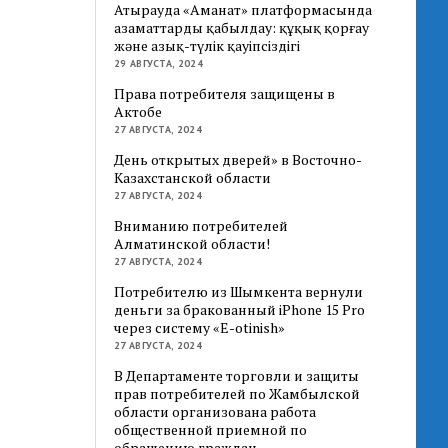
Атырауда «Аманат» платформасында
азаматтарды қабылдау: құқық қорғау
және азық-түлік қауіпсіздігі
29 АВГУСТА, 2024
Права потребителя защищены в
Актобе
27 АВГУСТА, 2024
День открытых дверей» в Восточно-
Казахстанской области
27 АВГУСТА, 2024
Вниманию потребителей
Алматинской области!
27 АВГУСТА, 2024
Потребителю из Шымкента вернули
деньги за бракованный iPhone 15 Pro
через систему «E-otinish»
27 АВГУСТА, 2024
В Департаменте торговли и защиты
прав потребителей по Жамбылской
области организована работа
общественной приемной по
обращению граждан