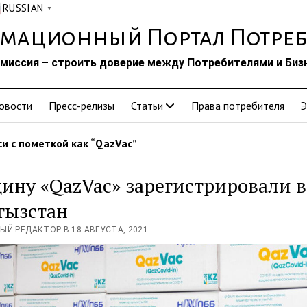
RUSSIAN
▼
мационный Портал Потреб
миссия – строить доверие между Потребителями и Биз
овости
Пресс-релизы
Статьи
Права потребителя
Э
и с пометкой как “QazVac”
ину «QazVac» зарегистрировали в
гызстан
ЫЙ РЕДАКТОР В 18 АВГУСТА, 2021