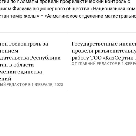
гии по г.Алматы провели профилактический контроль с
нием Филиала акционерного общества «Национальная ком
тан темір жолы» – «Алматинское отделение магистральн
ен госконтроль за
Государственные инспе
дением
провели разъяснительн
дательства Республики
работу ТОО «КазСертик-
тан в области
ОТ ГЛАВНЫЙ РЕДАКТОР В 1 ФЕВРА
чении единства
ений
ЫЙ РЕДАКТОР В 1 ФЕВРАЛЯ, 2023