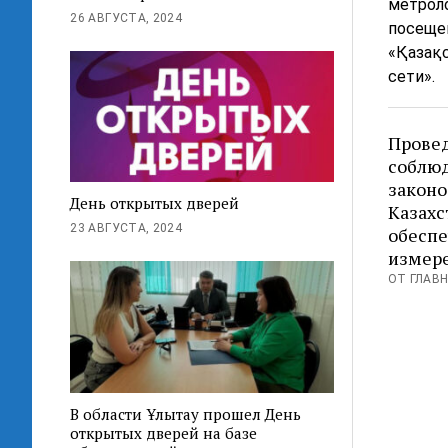
метроло
26 АВГУСТА, 2024
посеще
«Қазақс
сети».
Провед
соблю
законо
День открытых дверей
Казахс
23 АВГУСТА, 2024
обеспе
измер
ОТ ГЛАВН
В области Ұлытау прошел День
открытых дверей на базе