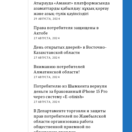
Атырауда «Аманат» платформасында
азаматтарды қабылдау: құқық қорғау
және азық-түлік қауіпсіздігі
29 АВГУСТА, 2024
Права потребителя защищены в
Актобе
27 АВГУСТА, 2024
День открытых дверей» в Восточно-
Казахстанской области
27 АВГУСТА, 2024
Вниманию потребителей
Алматинской области!
27 АВГУСТА, 2024
Потребителю из Шымкента вернули
деньги за бракованный iPhone 15 Pro
через систему «E-otinish»
27 АВГУСТА, 2024
В Департаменте торговли и защиты
прав потребителей по Жамбылской
области организована работа
общественной приемной по
обращению граждан