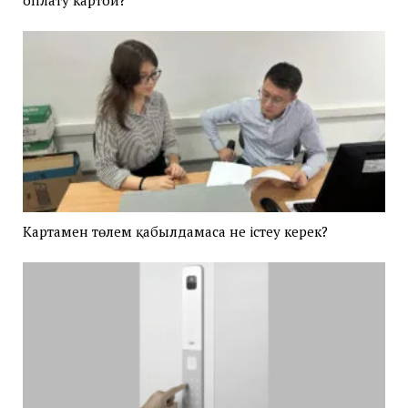
Картамен төлем қабылдамаса не істеу керек?