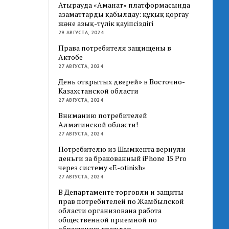
Атырауда «Аманат» платформасында
азаматтарды қабылдау: құқық қорғау
және азық-түлік қауіпсіздігі
29 АВГУСТА, 2024
Права потребителя защищены в
Актобе
27 АВГУСТА, 2024
День открытых дверей» в Восточно-
Казахстанской области
27 АВГУСТА, 2024
Вниманию потребителей
Алматинской области!
27 АВГУСТА, 2024
Потребителю из Шымкента вернули
деньги за бракованный iPhone 15 Pro
через систему «E-otinish»
27 АВГУСТА, 2024
В Департаменте торговли и защиты
прав потребителей по Жамбылской
области организована работа
общественной приемной по
обращению граждан