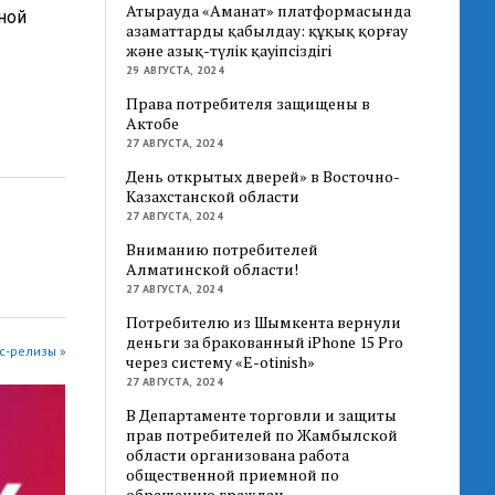
Атырауда «Аманат» платформасында
ной
азаматтарды қабылдау: құқық қорғау
және азық-түлік қауіпсіздігі
29 АВГУСТА, 2024
Права потребителя защищены в
Актобе
27 АВГУСТА, 2024
День открытых дверей» в Восточно-
Казахстанской области
27 АВГУСТА, 2024
Вниманию потребителей
Алматинской области!
27 АВГУСТА, 2024
Потребителю из Шымкента вернули
деньги за бракованный iPhone 15 Pro
с-релизы »
через систему «E-otinish»
27 АВГУСТА, 2024
В Департаменте торговли и защиты
прав потребителей по Жамбылской
области организована работа
общественной приемной по
обращению граждан