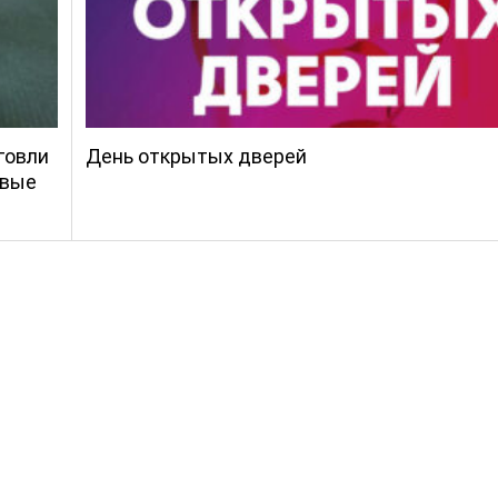
говли
День открытых дверей
овые