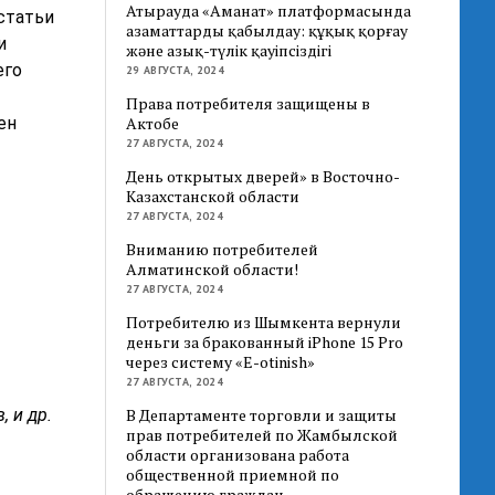
Атырауда «Аманат» платформасында
статьи
азаматтарды қабылдау: құқық қорғау
и
және азық-түлік қауіпсіздігі
его
29 АВГУСТА, 2024
Права потребителя защищены в
ен
Актобе
27 АВГУСТА, 2024
День открытых дверей» в Восточно-
Казахстанской области
27 АВГУСТА, 2024
Вниманию потребителей
Алматинской области!
27 АВГУСТА, 2024
Потребителю из Шымкента вернули
деньги за бракованный iPhone 15 Pro
через систему «E-otinish»
27 АВГУСТА, 2024
, и др.
В Департаменте торговли и защиты
прав потребителей по Жамбылской
области организована работа
общественной приемной по
обращению граждан