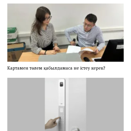
Картамен төлем қабылдамаса не істеу керек?