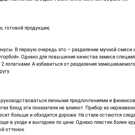
о, готовой продукции;
инусы. В первую очередь это — разделение мучной смеси 
вугорбой». Однако для повышения качества замеса специа
2 лопатками. А избавиться от разделения замешиваемого
ругу.
ит руководствоваться личными предпочтениями и финанс
угих блюд эти показатели не влияют. Прибор из нержаве
весит больше и обходится дороже. На стали остаются сле
още в уходе и выгоднее по цене. Однако пластик более хр
ый оттенок.