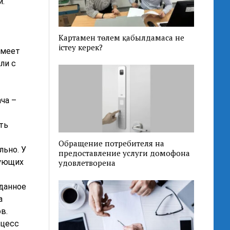
и.
Картамен төлем қабылдамаса не
істеу керек?
имеет
ли с
ча –
ть
Обращение потребителя на
ьно. У
предоставление услуги домофона
дующих
удовлетворена
данное
а
ов.
оцесс