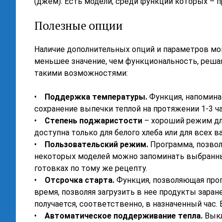
(джем). Есть модели, среди функций которых – п
Полезные опции
Наличие дополнительных опций и параметров мог
меньшее значение, чем функциональность, решая
такими возможностями:
•
Поддержка температуры.
Функция, напомина
сохранение выпечки теплой на протяжении 1-3 ч
•
Степень поджаристости
– хороший режим для
доступна только для белого хлеба или для всех 
•
Пользовательский режим.
Программа, позво
некоторых моделей можно запоминать выбранны
готовках по тому же рецепту.
•
Отсрочка старта.
Функция, позволяющая прог
время, позволяя загрузить в нее продукты заранее
получается, соответственно, в назначенный час.
•
Автоматическое поддерживание тепла.
Выкл