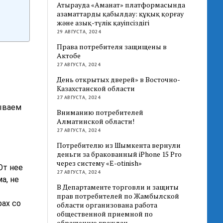
Атырауда «Аманат» платформасында
азаматтарды қабылдау: құқық қорғау
және азық-түлік қауіпсіздігі
29 АВГУСТА, 2024
Права потребителя защищены в
Актобе
27 АВГУСТА, 2024
День открытых дверей» в Восточно-
Казахстанской области
27 АВГУСТА, 2024
зываем
Вниманию потребителей
Алматинской области!
27 АВГУСТА, 2024
Потребителю из Шымкента вернули
деньги за бракованный iPhone 15 Pro
через систему «E-otinish»
От нее
27 АВГУСТА, 2024
а, не
В Департаменте торговли и защиты
прав потребителей по Жамбылской
ах со
области организована работа
общественной приемной по
обращению граждан