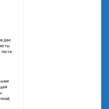
на две
листы
 теста
овыми
ющей
ды
упкий,