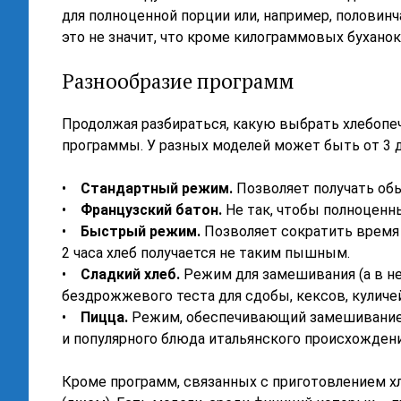
для полноценной порции или, например, половинча
это не значит, что кроме килограммовых буханок 
Разнообразие программ
Продолжая разбираться, какую выбрать хлебопеч
программы. У разных моделей может быть от 3 д
•
Стандартный режим.
Позволяет получать обы
•
Французский батон.
Не так, чтобы полноценны
•
Быстрый режим.
Позволяет сократить время п
2 часа хлеб получается не таким пышным.
•
Сладкий хлеб.
Режим для замешивания (а в н
бездрожжевого теста для сдобы, кексов, куличе
•
Пицца.
Режим, обеспечивающий замешивание 
и популярного блюда итальянского происхождени
Кроме программ, связанных с приготовлением хл