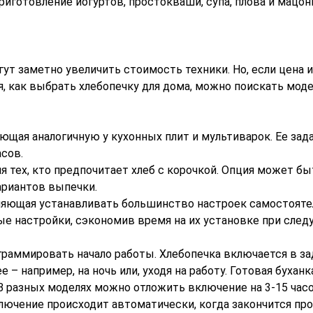
риготовление йогуртов, простокваши, супа, плова и мацон
ут заметно увеличить стоимость техники. Но, если цена 
, как выбрать хлебопечку для дома, можно поискать моде
ющая аналогичную у кухонных плит и мультиварок. Ее зада
асов.
 тех, кто предпочитает хлеб с корочкой. Опция может бы
вариантов выпечки.
ляющая устанавливать большинство настроек самостоятел
е настройки, сэкономив время на их установке при сле
раммировать начало работы. Хлебопечка включается в за
 – например, на ночь или, уходя на работу. Готовая буханк
 В разных моделях можно отложить включение на 3-15 час
ючение происходит автоматически, когда закончится пр