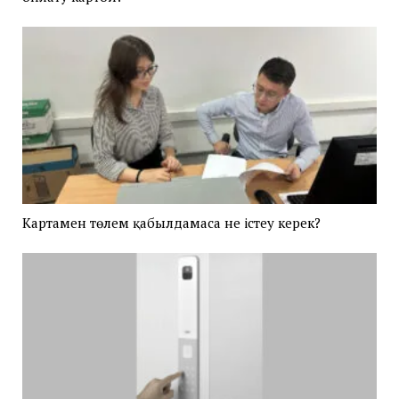
Картамен төлем қабылдамаса не істеу керек?