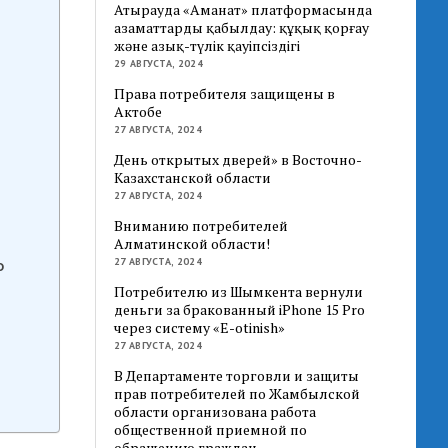
Атырауда «Аманат» платформасында
азаматтарды қабылдау: құқық қорғау
және азық-түлік қауіпсіздігі
29 АВГУСТА, 2024
Права потребителя защищены в
Актобе
27 АВГУСТА, 2024
День открытых дверей» в Восточно-
Казахстанской области
27 АВГУСТА, 2024
Вниманию потребителей
Алматинской области!
27 АВГУСТА, 2024
о
Потребителю из Шымкента вернули
деньги за бракованный iPhone 15 Pro
через систему «E-otinish»
27 АВГУСТА, 2024
В Департаменте торговли и защиты
прав потребителей по Жамбылской
области организована работа
общественной приемной по
обращению граждан