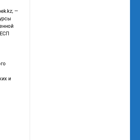
ek.kz; —
сурсы
менной
 ЕСП
ого
ких и