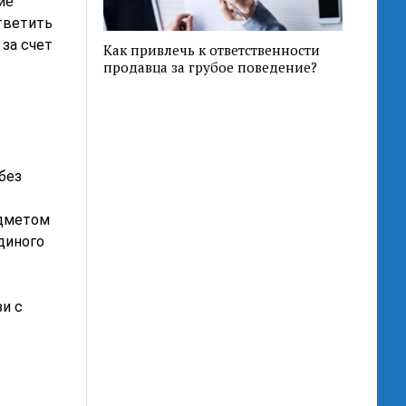
ие
тветить
 за счет
Как привлечь к ответственности
продавца за грубое поведение?
без
едметом
диного
зи с