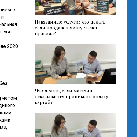
ением в
 и
Навязанные услуги: что делать,
иальная
если продавец диктует свои
нятый
правила?
ле 2020
без
Что делать, если магазин
отказывается принимать оплату
едметом
картой?
диного
иками
иками
ми,