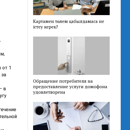
Картамен төлем қабылдамаса не
істеу керек?
,
,
м,
 от 1
 за
Обращение потребителя на
предоставление услуги домофона
— в
удовлетворена
угу
течение
ительной