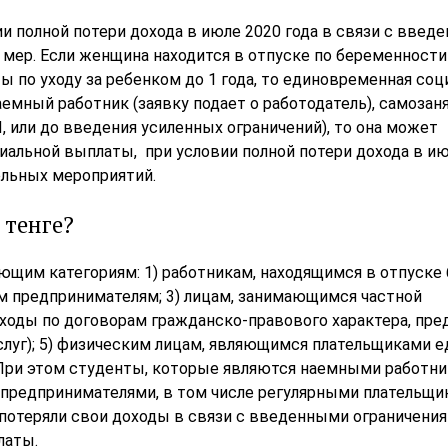
и полной потери дохода в июле 2020 года в связи с введ
мер. Если женщина находится в отпуске по беременности
ты по уходу за ребенком до 1 года, то единовременная соц
наемный работник (заявку подает о работодатель), самоза
П, или до введения усиленных ограничений), то она может
иальной выплаты, при условии полной потери дохода в ию
тельных мероприятий.
 тенге?
щим категориям: 1) работникам, находящимся в отпуске 
ым предпринимателям; 3) лицам, занимающимся частной
оходы по договорам гражданско-правового характера, пр
слуг); 5) физическим лицам, являющимся плательщиками е
. При этом студенты, которые являются наемными работн
и предпринимателями, в том числе регулярными плательщ
и потеряли свои доходы в связи с введенными ограничения
платы.