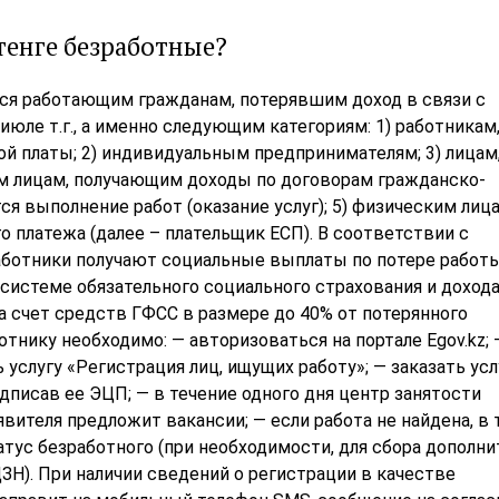
тенге безработные?
ся работающим гражданам, потерявшим доход в связи с
юле т.г., а именно следующим категориям: 1) работникам
ой платы; 2) индивидуальным предпринимателям; 3) лицам
м лицам, получающим доходы по договорам гражданско-
я выполнение работ (оказание услуг); 5) физическим лица
платежа (далее – плательщик ЕСП). В соответствии с
ботники получают социальные выплаты по потере работы
 системе обязательного социального страхования и дохода
а счет средств ГФСС в размере до 40% от потерянного
тнику необходимо: — авторизоваться на портале Egov.kz; 
услугу «Регистрация лиц, ищущих работу»; — заказать усл
подписав ее ЭЦП; — в течение одного дня центр занятости
явителя предложит вакансии; — если работа не найдена, в 
атус безработного (при необходимости, для сбора дополн
Н). При наличии сведений о регистрации в качестве