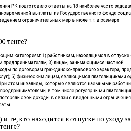
ения РК подготовило ответы на 18 наиболее часто задав
иновременной выплаты из Государственного фонда социа
введением ограничительных мер в июле т.г. в размере
00 тенге?
щим категориям: 1) работникам, находящимся в отпуске 
ым предпринимателям; 3) лицам, занимающимся частной
оходы по договорам гражданско-правового характера, пр
слуг); 5) физическим лицам, являющимся плательщиками е
. При этом инвалиды, которые являются наемными работн
и предпринимателями, в том числе регулярными плательщ
и потеряли свои доходы в связи с введенными ограничения
латы.
и те, кто находится в отпуске по уходу за
 тенге?