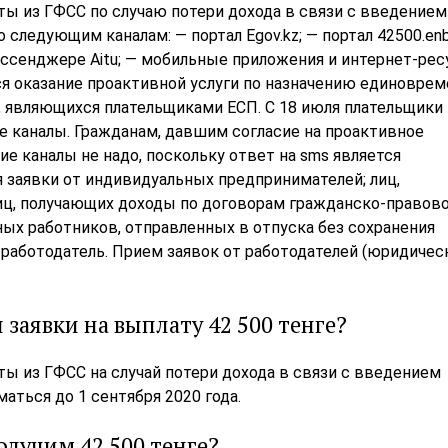
ты из ГФСС по случаю потери дохода в связи с введением
 следующим каналам: — портал Egov.kz; — портал 42500.enb
мессенджере Aitu; — мобильные приложения и интернет-ре
ся оказание проактивной услуги по назначению единовре
, являющихся плательщиками ЕСП. С 18 июля плательщики
е каналы. Гражданам, давшим согласие на проактивное
ие каналы не надо, поскольку ответ на sms является
 заявки от индивидуальных предпринимателей; лиц,
иц, получающих доходы по договорам гражданско-правов
ных работников, отправленных в отпуска без сохранения
 работодатель. Прием заявок от работодателей (юридичес
 заявки на выплату 42 500 тенге?
ы из ГФСС на случай потери дохода в связи с введением
маться до 1 сентября 2020 года.
олучим 42 500 тенге?