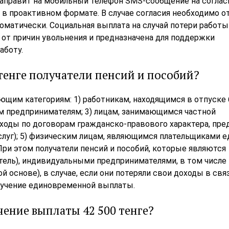
аправит на мобильный телефон SMS-сообщение на соглас
 в проактивном формате. В случае согласия необходимо о
оматически. Социальная выплата на случай потери работы
от причин увольнения и предназначена для поддержки
работу.
тенге получатели пенсий и пособий?
щим категориям: 1) работникам, находящимся в отпуске 
ым предпринимателям; 3) лицам, занимающимся частной
оходы по договорам гражданско-правового характера, пр
слуг); 5) физическим лицам, являющимся плательщиками е
При этом получатели пенсий и пособий, которые являются
тель), индивидуальными предпринимателями, в том числе
основе), в случае, если они потеряли свои доходы в свя
лучение единовременной выплаты.
чение выплаты 42 500 тенге?