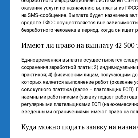
безработного информационная система МТСЗН н
оказания услуги по назначению выплаты из ГФСС
на SMS-сообщение. Выплата будет назначена авт
средств ГФСС осуществляется вне зависимости 
безработного человека в период, когда он ищет 
Имеют ли право на выплату 42 500 
Единовременная выплата осуществляется следую
сохранения заработной платы; 2) индивидуальн
практикой; 4) физическим лицам, получающим д
которых является выполнение работ (оказание у
совокупного платежа (далее – плательщик ЕСП). 
наемными работниками (заявку подает работода
регулярными плательщиками ЕСП (на ежемесячной 
введенными ограничениями, имеют право на по
Куда можно подать заявку на назна