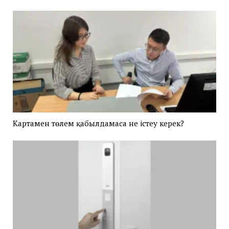
Картамен төлем қабылдамаса не істеу керек?