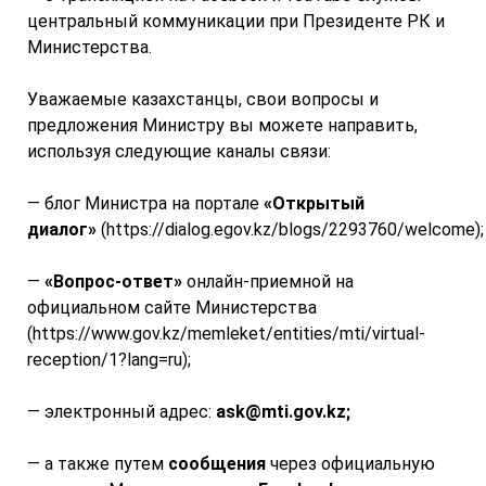
центральный коммуникации при Президенте РК и
Министерства.
Уважаемые казахстанцы, свои вопросы и
предложения Министру вы можете направить,
используя следующие каналы связи:
— блог Министра на портале
«Открытый
диалог»
(https://dialog.egov.kz/blogs/2293760/welcome);
—
«Вопрос-ответ»
онлайн-приемной на
официальном сайте Министерства
(https://www.gov.kz/memleket/entities/mti/virtual-
reception/1?lang=ru);
— электронный адрес:
ask@mti.gov.kz;
— а также путем
сообщения
через официальную