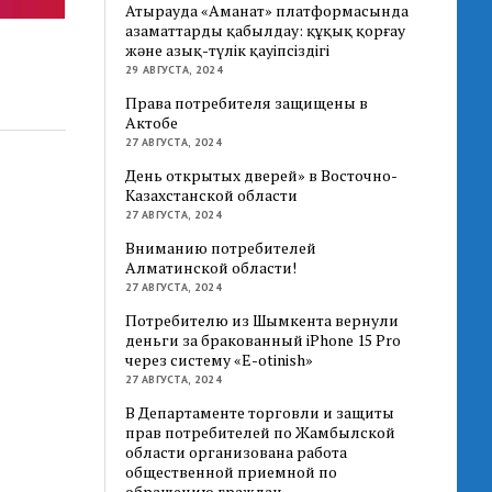
Атырауда «Аманат» платформасында
азаматтарды қабылдау: құқық қорғау
және азық-түлік қауіпсіздігі
29 АВГУСТА, 2024
Права потребителя защищены в
Актобе
27 АВГУСТА, 2024
День открытых дверей» в Восточно-
Казахстанской области
27 АВГУСТА, 2024
Вниманию потребителей
Алматинской области!
27 АВГУСТА, 2024
Потребителю из Шымкента вернули
деньги за бракованный iPhone 15 Pro
через систему «E-otinish»
27 АВГУСТА, 2024
В Департаменте торговли и защиты
прав потребителей по Жамбылской
области организована работа
общественной приемной по
обращению граждан