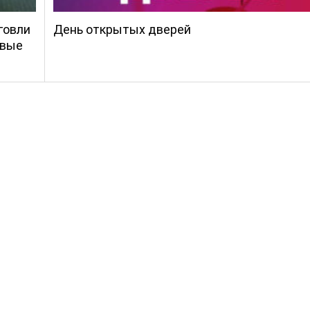
говли
День открытых дверей
овые