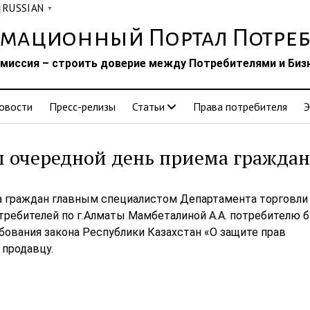
RUSSIAN
▼
мационный Портал Потреб
миссия – строить доверие между Потребителями и Биз
овости
Пресс-релизы
Статьи
Права потребителя
Э
 очередной день приема граждан
а граждан главным специалистом Департамента торговли
требителей по г.Алматы Мамбеталиной А.А. потребителю 
бования закона Республики Казахстан «О защите прав
 продавцу.