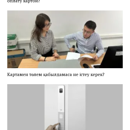
оплату картой?
Картамен төлем қабылдамаса не істеу керек?