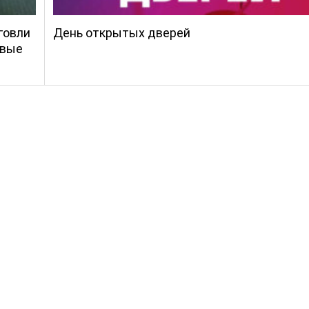
говли
День открытых дверей
овые