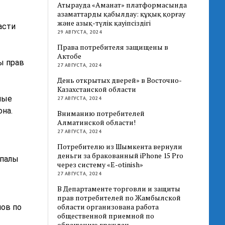
Атырауда «Аманат» платформасында
азаматтарды қабылдау: құқық қорғау
және азық-түлік қауіпсіздігі
асти
29 АВГУСТА, 2024
Права потребителя защищены в
Актобе
ы прав
27 АВГУСТА, 2024
День открытых дверей» в Восточно-
Казахстанской области
ные
27 АВГУСТА, 2024
она.
Вниманию потребителей
Алматинской области!
27 АВГУСТА, 2024
Потребителю из Шымкента вернули
деньги за бракованный iPhone 15 Pro
апалы
через систему «E-otinish»
27 АВГУСТА, 2024
В Департаменте торговли и защиты
прав потребителей по Жамбылской
области организована работа
ов по
общественной приемной по
обращению граждан