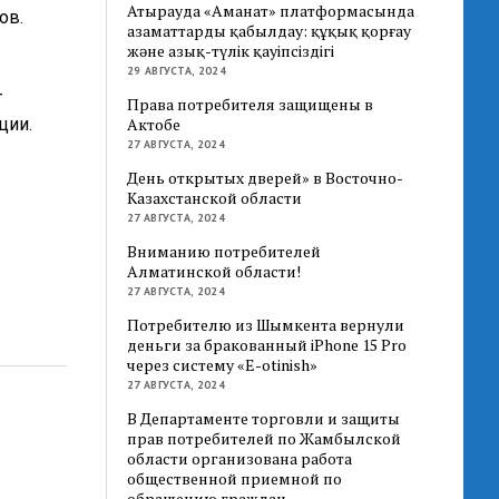
Атырауда «Аманат» платформасында
ов.
азаматтарды қабылдау: құқық қорғау
және азық-түлік қауіпсіздігі
29 АВГУСТА, 2024
т
Права потребителя защищены в
ции.
Актобе
27 АВГУСТА, 2024
День открытых дверей» в Восточно-
Казахстанской области
27 АВГУСТА, 2024
Вниманию потребителей
Алматинской области!
27 АВГУСТА, 2024
Потребителю из Шымкента вернули
деньги за бракованный iPhone 15 Pro
через систему «E-otinish»
27 АВГУСТА, 2024
В Департаменте торговли и защиты
прав потребителей по Жамбылской
области организована работа
общественной приемной по
обращению граждан