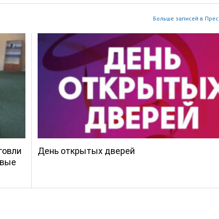
Больше записей в Прес
говли
День открытых дверей
овые