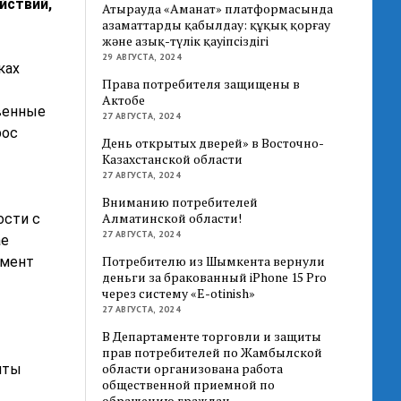
йствий,
Атырауда «Аманат» платформасында
азаматтарды қабылдау: құқық қорғау
және азық-түлік қауіпсіздігі
29 АВГУСТА, 2024
ках
Права потребителя защищены в
Актобе
твенные
27 АВГУСТА, 2024
рос
День открытых дверей» в Восточно-
Казахстанской области
27 АВГУСТА, 2024
Вниманию потребителей
Алматинской области!
ости с
27 АВГУСТА, 2024
ае
Потребителю из Шымкента вернули
амент
деньги за бракованный iPhone 15 Pro
через систему «E-otinish»
27 АВГУСТА, 2024
В Департаменте торговли и защиты
прав потребителей по Жамбылской
области организована работа
иты
общественной приемной по
обращению граждан