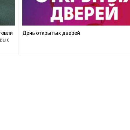
говли
День открытых дверей
овые