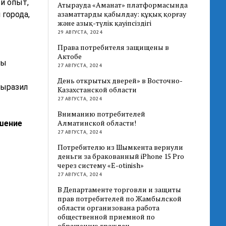
й опыт,
Атырауда «Аманат» платформасында
азаматтарды қабылдау: құқық қорғау
города,
және азық-түлік қауіпсіздігі
29 АВГУСТА, 2024
Права потребителя защищены в
Актобе
мы
27 АВГУСТА, 2024
День открытых дверей» в Восточно-
выразил
Казахстанской области
27 АВГУСТА, 2024
Вниманию потребителей
Алматинской области!
шение
27 АВГУСТА, 2024
Потребителю из Шымкента вернули
деньги за бракованный iPhone 15 Pro
через систему «E-otinish»
27 АВГУСТА, 2024
В Департаменте торговли и защиты
прав потребителей по Жамбылской
области организована работа
общественной приемной по
обращению граждан