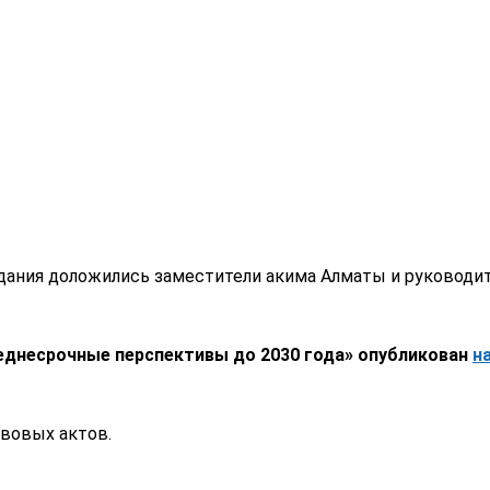
едания доложились заместители акима Алматы и руководи
реднесрочные перспективы до 2030 года» опубликован
н
авовых актов.