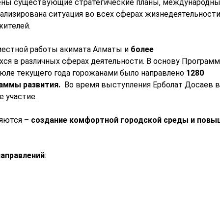
ены существующие стратегические планы, международны
ализирована ситуация во всех сферах жизнедеятельности 
жителей.
местной работы акимата Алматы и
более
хся в различных сферах деятельности. В основу Програм
юле текущего года горожанами было направлено
1280
аммы развития.
Во время выступления Ерболат Досаев 
 участие.
яются –
создание
комфортной городской среды и повы
направлений
: