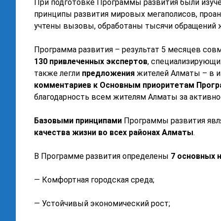
При подготовке Программы развития были изуч
принципы развития мировых мегаполисов, проан
учтены вызовы, обработаны тысячи обращений 
Программа развития – результат 5 месяцев сов
130
привлеченных
экспертов
, специализирующи
также легли
предложения
жителей Алматы – в и
комментари
ев к Основным приоритетам Прогр
благодарность всем жителям Алматы за активное
Базовыми принципами
Программы развития явл
качества жизни во всех районах Алматы
.
В Программе развития определены
7 основных
— Комфортная городская среда;
— Устойчивый экономический рост;