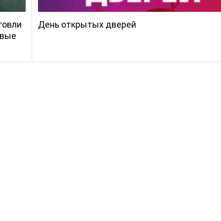
говли
День открытых дверей
овые