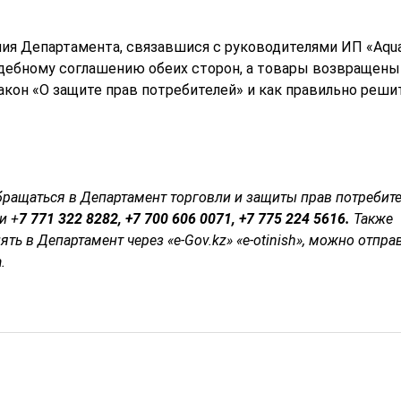
ия Департамента, связавшися с руководителями ИП «Aqua 
дебному соглашению обеих сторон, а товары возвращены
акон «О защите прав потребителей» и как правильно реши
бращаться в Департамент торговли и
защиты
прав потребит
и
+
7 771 322 8282, +7 700 606 0071, +7 775 224 5616.
Также
ять в Департамент
через «
e-Gov.kz
»
«е-otinish»,
можно отпра
.