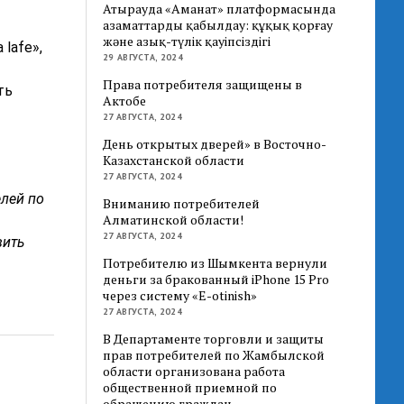
Атырауда «Аманат» платформасында
азаматтарды қабылдау: құқық қорғау
және азық-түлік қауіпсіздігі
lafe»,
29 АВГУСТА, 2024
Права потребителя защищены в
ть
Актобе
27 АВГУСТА, 2024
День открытых дверей» в Восточно-
Казахстанской области
27 АВГУСТА, 2024
елей по
Вниманию потребителей
Алматинской области!
27 АВГУСТА, 2024
вить
Потребителю из Шымкента вернули
деньги за бракованный iPhone 15 Pro
через систему «E-otinish»
27 АВГУСТА, 2024
В Департаменте торговли и защиты
прав потребителей по Жамбылской
области организована работа
общественной приемной по
обращению граждан