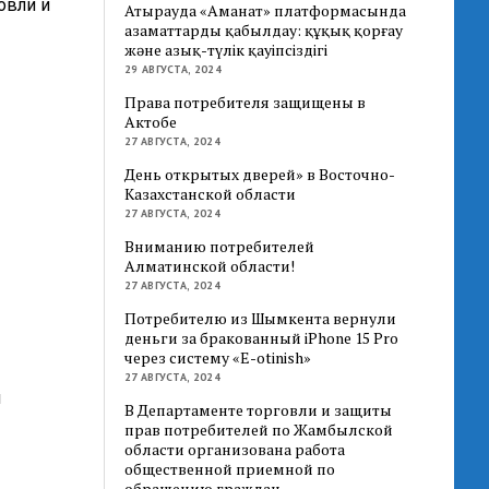
овли и
Атырауда «Аманат» платформасында
азаматтарды қабылдау: құқық қорғау
және азық-түлік қауіпсіздігі
29 АВГУСТА, 2024
Права потребителя защищены в
Актобе
27 АВГУСТА, 2024
День открытых дверей» в Восточно-
Казахстанской области
27 АВГУСТА, 2024
Вниманию потребителей
Алматинской области!
27 АВГУСТА, 2024
Потребителю из Шымкента вернули
деньги за бракованный iPhone 15 Pro
через систему «E-otinish»
27 АВГУСТА, 2024
и
В Департаменте торговли и защиты
прав потребителей по Жамбылской
области организована работа
общественной приемной по
обращению граждан