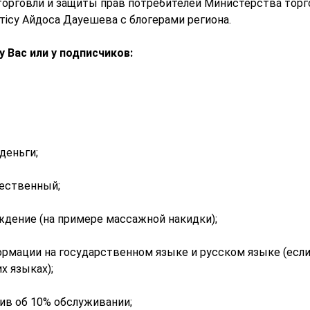
торговли и защиты прав потребителей Министерства торг
тісу Айдоса Дауешева с блогерами региона.
 Вас или у подписчиков:
деньги;
чественный;
ждение (на примере массажной накидки);
рмации на государственном языке и русском языке (есл
х языках);
див об 10% обслуживании;