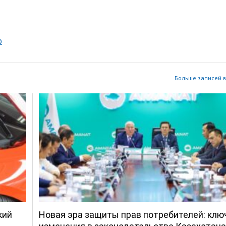
р
Больше записей в
кий
Новая эра защиты прав потребителей: кл