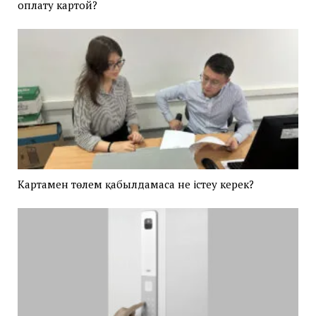
оплату картой?
Картамен төлем қабылдамаса не істеу керек?