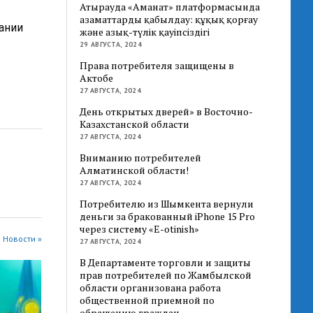
Атырауда «Аманат» платформасында
азаматтарды қабылдау: құқық қорғау
ании
және азық-түлік қауіпсіздігі
29 АВГУСТА, 2024
Права потребителя защищены в
Актобе
27 АВГУСТА, 2024
День открытых дверей» в Восточно-
Казахстанской области
27 АВГУСТА, 2024
Вниманию потребителей
Алматинской области!
27 АВГУСТА, 2024
Потребителю из Шымкента вернули
деньги за бракованный iPhone 15 Pro
через систему «E-otinish»
 Новости »
27 АВГУСТА, 2024
В Департаменте торговли и защиты
прав потребителей по Жамбылской
области организована работа
общественной приемной по
обращению граждан