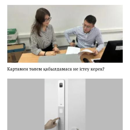
Картамен төлем қабылдамаса не істеу керек?