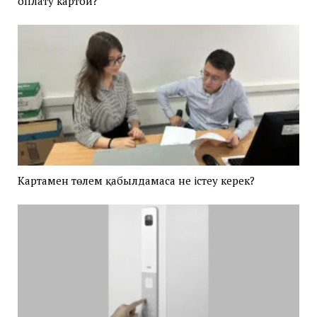
оплату картой?
Картамен төлем қабылдамаса не істеу керек?