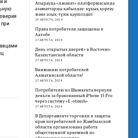
и и
Атырауда «Аманат» платформасында
азаматтарды қабылдау: құқық қорғау
льную
және азық-түлік қауіпсіздігі
доверия
29 АВГУСТА, 2024
 при
Права потребителя защищены в
Актобе
27 АВГУСТА, 2024
давцами
День открытых дверей» в Восточно-
иц
Казахстанской области
27 АВГУСТА, 2024
Вниманию потребителей
Алматинской области!
27 АВГУСТА, 2024
Потребителю из Шымкента вернули
деньги за бракованный iPhone 15 Pro
через систему «E-otinish»
27 АВГУСТА, 2024
В Департаменте торговли и защиты
прав потребителей по Жамбылской
области организована работа
общественной приемной по
обращению граждан