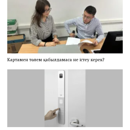
Картамен төлем қабылдамаса не істеу керек?