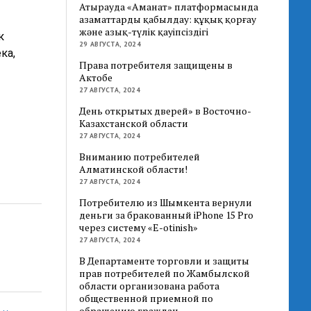
Атырауда «Аманат» платформасында
азаматтарды қабылдау: құқық қорғау
және азық-түлік қауіпсіздігі
к
29 АВГУСТА, 2024
ка,
Права потребителя защищены в
Актобе
27 АВГУСТА, 2024
День открытых дверей» в Восточно-
Казахстанской области
27 АВГУСТА, 2024
Вниманию потребителей
Алматинской области!
27 АВГУСТА, 2024
Потребителю из Шымкента вернули
деньги за бракованный iPhone 15 Pro
через систему «E-otinish»
27 АВГУСТА, 2024
В Департаменте торговли и защиты
прав потребителей по Жамбылской
области организована работа
общественной приемной по
обращению граждан