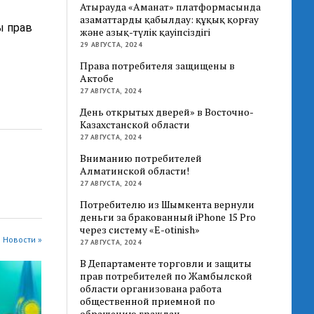
Атырауда «Аманат» платформасында
азаматтарды қабылдау: құқық қорғау
ы прав
және азық-түлік қауіпсіздігі
29 АВГУСТА, 2024
Права потребителя защищены в
Актобе
27 АВГУСТА, 2024
День открытых дверей» в Восточно-
Казахстанской области
27 АВГУСТА, 2024
Вниманию потребителей
Алматинской области!
27 АВГУСТА, 2024
Потребителю из Шымкента вернули
деньги за бракованный iPhone 15 Pro
через систему «E-otinish»
 Новости »
27 АВГУСТА, 2024
В Департаменте торговли и защиты
прав потребителей по Жамбылской
области организована работа
общественной приемной по
обращению граждан