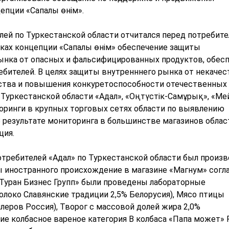
епции «Сапалы өнім».
лей по Туркестанской области отчитался перед потребите
ках концепции «Сапалы өнім» обеспечение защиты
ынка от опасных и фальсифицированных продуктов, обес
бителей. В целях защиты внутренннего рынка от некаче
дства и повышения конкуретоспособности отечественных
уркестанской области «Адал», «Оңтүстік-Самұрық», «Мей
торинги в крупных торговых сетях области по выявлению
 результате мониторинга в большинстве магазинов облас
ция.
требителей «Адал» по Туркестанской области был произ
ы иностранного происхождение в магазине «Магнум» согл
Туран Бизнес Групп» были проведены лабораторные
олоко Славянские традиции 2,5% Белорусия), Мясо птицы
леров Россия), Творог с массовой долей жира 2,0%
е колбасное вареное категория В колбаса «Папа может» 