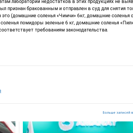
татам лаборатории недостатков в этих продукциях не выя
ыл признан бракованным и отправлен в суд для снятия то
н это (домашние соленья «Чимчи» 6кг, домашние соленья 
 соленья помидоры зеленые 6 кг, домашние соленья «Пил
 соответствует требованиям законодательства.
р
Больше записей в