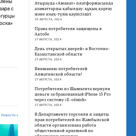
влены
Атырауда «Аманат» платформасында
азаматтарды қабылдау: құқық қорғау
вара с
және азық-түлік қауіпсіздігі
огурцы
29 АВГУСТА, 2024
юска»
Права потребителя защищены в
Актобе
27 АВГУСТА, 2024
День открытых дверей» в Восточно-
Казахстанской области
27 АВГУСТА, 2024
Вниманию потребителей
Алматинской области!
27 АВГУСТА, 2024
Потребителю из Шымкента вернули
деньги за бракованный iPhone 15 Pro
через систему «E-otinish»
27 АВГУСТА, 2024
В Департаменте торговли и защиты
 Новости »
прав потребителей по Жамбылской
области организована работа
общественной приемной по
обращению граждан