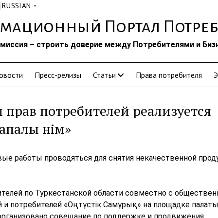
RUSSIAN
▼
мационный Портал Потреб
миссия – строить доверие между Потребителями и Биз
овости
Пресс-релизы
Статьи
Права потребителя
Э
 прав потребителей реализуется
апалы өнім»
вые работы проводяться для снятия некачественной прод
ителей по Туркестанской области совместно с обществе
 и потребителей «Оңтүстік Самұрық» на площадке палат
организовано совещание по поддержке и продвижения