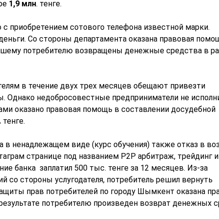
ере
1,9 млн
. тенге.
 с приобретением сотового телефона известной марки.
деньги. Со стороны департамента оказана правовая помо
евшему потребителю возвращены денежные средства в р
елям в течение двух трех месяцев обещают привезти
ы. Однако недобросовестные предприниматели не исполн
ами оказано правовая помощь в составлении досудебной
.
тенге.
 в ненадлежащем виде (курс обучения) также отказ в во
таграм странице под названием Р2Р арбитраж, трейдинг и
ие банка заплатил 500 тыс. тенге за 12 месяцев. Из-за
й со стороны услугодателя, потребитель решил вернуть
защиты прав потребителей по городу Шымкент оказана пр
 результате потребителю произведен возврат денежных 