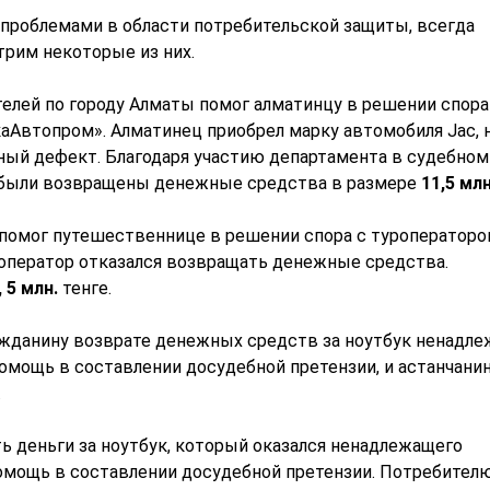
проблемами в области потребительской защиты, всегда
рим некоторые из них.
лей по городу Алматы помог алматинцу в решении спора
каАвтопром». Алматинец приобрел марку автомобиля Jac, 
ный дефект. Благодаря участию департамента в судебном
у были возвращены денежные средства в размере
11
,
5
мл
помог путешественнице в решении спора с туроператором
роператор отказался возвращать денежные средства.
,
5 млн.
тенге.
жданину возврате денежных средств за ноутбук ненадл
омощь в составлении досудебной претензии, и астанчани
.
ть деньги за ноутбук, который оказался ненадлежащего
омощь в составлении досудебной претензии. Потребител