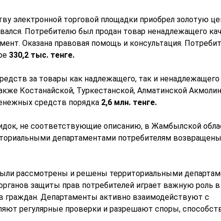
ву электронной торговой площадки приобрел золотую це
еивался. Потребителю был продан товар ненадлежащего кач
амент. Оказана правовая помощь и консультация. Потреби
ре
330,2 тыс. тенге.
редств за товары как надлежащего, так и ненадлежащего
 также Костанайской, Туркестанской, Алматинской Акмоли
денежных средств порядка
2,6 млн.
тенге.
док, не соответствующие описанию, в Жамбылской обла
иториальными департаментами потребителям возвращен
ыли рассмотрены и решены территориальными департа
 органов защиты прав потребителей играет важную роль в
ов граждан. Департаменты активно взаимодействуют с
ляют регулярные проверки и разрешают споры, способст