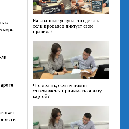
Навязанные услуги: что делать,
щь в
если продавец диктует свои
азмере
правила?
или
зврате
Что делать, если магазин
отказывается принимать оплату
картой?
авовая
средств