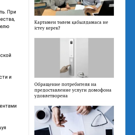
пь. При
ества,
Картамен төлем қабылдамаса не
телю
істеу керек?
нской
сти и
Обращение потребителя на
ы
предоставление услуги домофона
удовлетворена
ментами
вуя