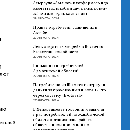
Атырауда «Аманат» платформасында
азаматтарды қабылдау: құқық қорғау
және азық-түлік қауіпсіздігі
29 АВГУСТА, 2024
Права потребителя защищены в
Актобе
27 АВГУСТА, 2024
я
День открытых дверей» в Восточно-
Казахстанской области
27 АВГУСТА, 2024
Вниманию потребителей
4
Алматинской области!
гают
27 АВГУСТА, 2024
Потребителю из Шымкента вернули
деньги за бракованный iPhone 15 Pro
через систему «E-otinish»
27 АВГУСТА, 2024
нию
В Департаменте торговли и защиты
прав потребителей по Жамбылской
ы
области организована работа
ителей.
общественной приемной по
обращению граждан