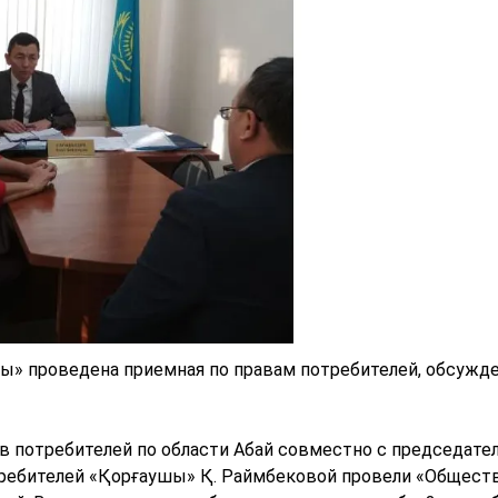
шы» проведена приемная по правам потребителей, обсужд
в потребителей по области Абай совместно с председате
требителей «Қорғаушы» Қ. Раймбековой провели «Общес