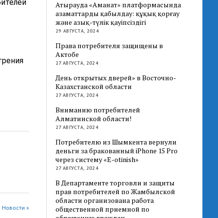
бителей
Атырауда «Аманат» платформасында
азаматтарды қабылдау: құқық қорғау
және азық-түлік қауіпсіздігі
29 АВГУСТА, 2024
Права потребителя защищены в
Актобе
трения
27 АВГУСТА, 2024
День открытых дверей» в Восточно-
Казахстанской области
27 АВГУСТА, 2024
Вниманию потребителей
Алматинской области!
27 АВГУСТА, 2024
Потребителю из Шымкента вернули
деньги за бракованный iPhone 15 Pro
через систему «E-otinish»
27 АВГУСТА, 2024
В Департаменте торговли и защиты
прав потребителей по Жамбылской
области организована работа
 Новости »
общественной приемной по
обращению граждан