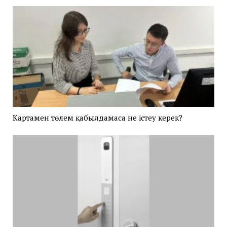
Картамен төлем қабылдамаса не істеу керек?