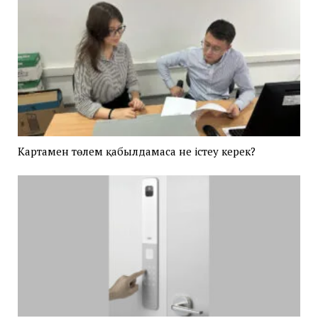
Картамен төлем қабылдамаса не істеу керек?