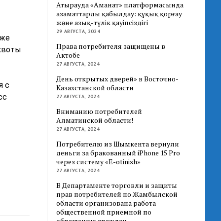
Атырауда «Аманат» платформасында
азаматтарды қабылдау: құқық қорғау
және азық-түлік қауіпсіздігі
29 АВГУСТА, 2024
кже
Права потребителя защищены в
 квоты
Актобе
27 АВГУСТА, 2024
День открытых дверей» в Восточно-
я с
Казахстанской области
сс
27 АВГУСТА, 2024
Вниманию потребителей
Алматинской области!
27 АВГУСТА, 2024
Потребителю из Шымкента вернули
деньги за бракованный iPhone 15 Pro
через систему «E-otinish»
27 АВГУСТА, 2024
В Департаменте торговли и защиты
прав потребителей по Жамбылской
области организована работа
общественной приемной по
обращению граждан