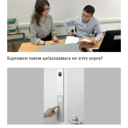
Картамен төлем қабылдамаса не істеу керек?