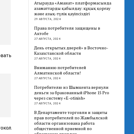
Атырауда «Аманат» платформасында
азаматтарды қабылдау: құқық қорғау
және азық-түлік қауіпсіздігі
29 АВГУСТА, 2024
Права потребителя защищены в
Актобе
27 АВГУСТА, 2024
День открытых дверей» в Восточно-
Казахстанской области
овать
27 АВГУСТА, 2024
Вниманию потребителей
Алматинской области!
27 АВГУСТА, 2024
Потребителю из Шымкента вернули
деньги за бракованный iPhone 15 Pro
через систему «E-otinish»
27 АВГУСТА, 2024
В Департаменте торговли и защиты
прав потребителей по Жамбылской
области организована работа
окол.
общественной приемной по
обращению граждан