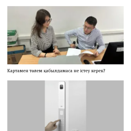
Картамен төлем қабылдамаса не істеу керек?