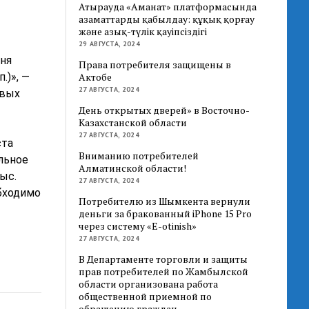
Атырауда «Аманат» платформасында
азаматтарды қабылдау: құқық қорғау
және азық-түлік қауіпсіздігі
29 АВГУСТА, 2024
вня
Права потребителя защищены в
.)», —
Актобе
27 АВГУСТА, 2024
овых
День открытых дверей» в Восточно-
Казахстанской области
27 АВГУСТА, 2024
ста
Вниманию потребителей
альное
Алматинской области!
ыс.
27 АВГУСТА, 2024
обходимо
Потребителю из Шымкента вернули
деньги за бракованный iPhone 15 Pro
через систему «E-otinish»
27 АВГУСТА, 2024
В Департаменте торговли и защиты
прав потребителей по Жамбылской
области организована работа
общественной приемной по
обращению граждан