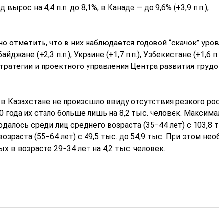
ырос на 4,4 п.п. до 8,1%, в Канаде — до 9,6% (+3,9 п.п.),
о отметить, что в них наблюдается годовой “скачок” уро
джане (+2,3 п.п.), Украине (+1,7 п.п.), Узбекистане (+1,6 п.п
тратегии и проектного управления Центра развития труд
 Казахстане не произошло ввиду отсутствия резкого ро
 года их стало больше лишь на 8,2 тыс. человек. Максим
далось среди лиц среднего возраста (35−44 лет) с 103,8 т
возраста (55−64 лет) с 49,5 тыс. до 54,9 тыс. При этом не
 в возрасте 29−34 лет на 4,2 тыс. человек.