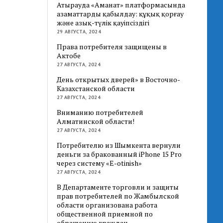
Атырауда «Аманат» платформасында
азаматтарды қабылдау: құқық қорғау
және азық-түлік қауіпсіздігі
29 АВГУСТА, 2024
Права потребителя защищены в
Актобе
27 АВГУСТА, 2024
День открытых дверей» в Восточно-
Казахстанской области
27 АВГУСТА, 2024
Вниманию потребителей
Алматинской области!
27 АВГУСТА, 2024
Потребителю из Шымкента вернули
деньги за бракованный iPhone 15 Pro
через систему «E-otinish»
27 АВГУСТА, 2024
В Департаменте торговли и защиты
прав потребителей по Жамбылской
области организована работа
общественной приемной по
обращению граждан