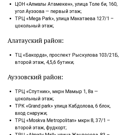
ЦОН «Алмалы Атамекен», улица Толе би, 160,
угол Ауэзова — первый этаж;
ТРЦ «Mega Park», улица Макатаева 127/1 –
цокольный этаж;
Алатауский район:
ТЦ «Бакорда», проспект Рыскулова 103/21Б,
второй этаж, 4,5,6 бутики;
Ауэзовский район:
ТРЦ «Спутник», мкрн Мамыр 1, 8а —
цокольный этаж;
ТРК «Grand park» улица Кабдолова, 6 блок,
вход снаружи;
ТРЦ «Moskva Metropolitan» мкрн 8, 37/1 –
второй этаж, фудкорт;
ТРЦ «Almaty Mall» улица Жандосова, 83 –