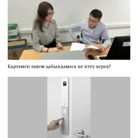
Картамен төлем қабылдамаса не істеу керек?