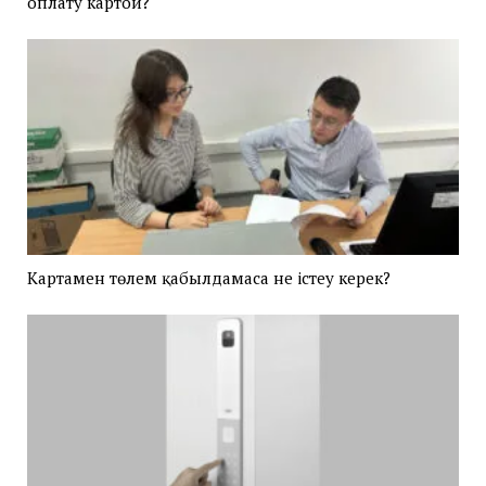
оплату картой?
Картамен төлем қабылдамаса не істеу керек?